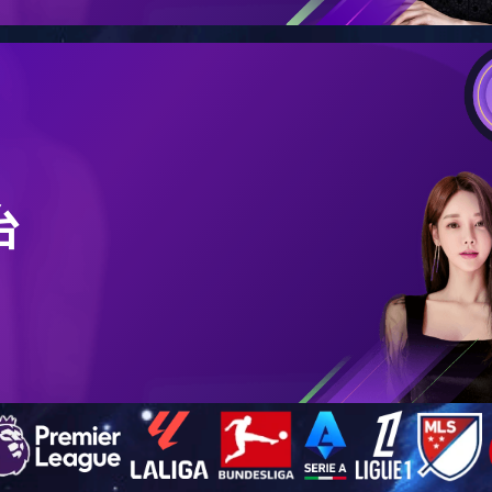
深圳-益田假日广场
2017-12-21
20
...
...