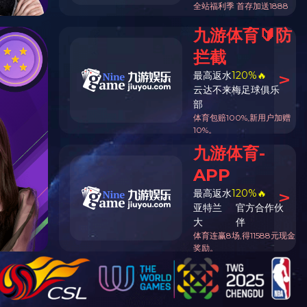
深圳-壹方城
17-12-21