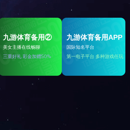
广州-西城都荟
17-12-21